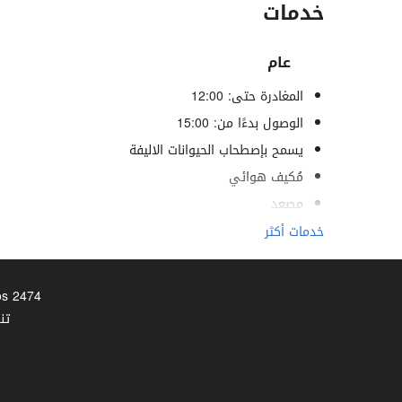
خدمات
عام
المغادرة حتى: 12:00
الوصول بدءًا من: 15:00
يسمح بإصطحاب الحيوانات الاليفة
مُكيف هوائي
مصعد
خدمات لذوي الاحتياجات الخاصة
خدمات أكثر
غرف لغير المدخنين
منطقة تدخين
2474 E 7th St - 90023 - Los Ángeles, California, Estados Unidos | هاتف
تن
خدمات الاستقبال
تخزين الأمتعة
خزانة