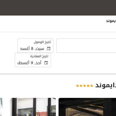
يموند
.
تاريخ الوصول
تاريخ المغادرة
دايموند
عرض 10 صور