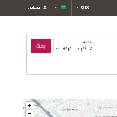
US$
حسابي
الإقامة
الإقامة
بحث
2
الأفراد
,
1
غرفة
+
−