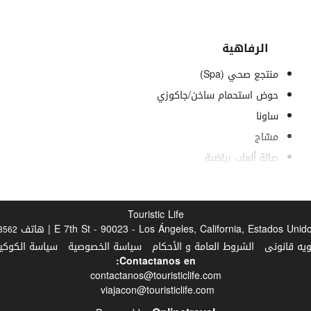
الرفاهية
منتجع صحي (Spa)
حوض استحمام ساخن/جاكوزي
ساونا
مسّاج
صالة ألعاب رياضية
Touristic Life
3562
ويه قانونى
الشروط العامة و الأحكام
سياسة الخصوصية
سياسة الكوكيز
الطعام والمشروبات
Contactanos en:
contactanos@touristiclife.com
وجبات أطفال
viajacon@touristiclife.com
قوائم النظام الغذائي الخاص (عند الطلب)