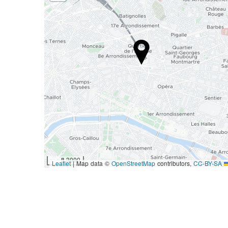
3000 ft
|
Map data ©
OpenStreetMap
contributors,
CC-BY-SA
Leaflet