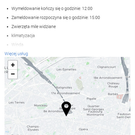
Wymeldowanie kończy się o godzinie: 12:00
Zameldowanie rozpoczyna się o godzinie: 15:00
Zwierzęta mile widziane
klimatyzacja
Winda
Dostęp dla osób niepełnosprawnych
Więcej usług
Pokoje dla niepalących
+
Strefa dla palaczy
−
Wellness
Spa
wanna z hydromasażem / jacuzzi
Sauna
Masaż
Sala gimnastyczna