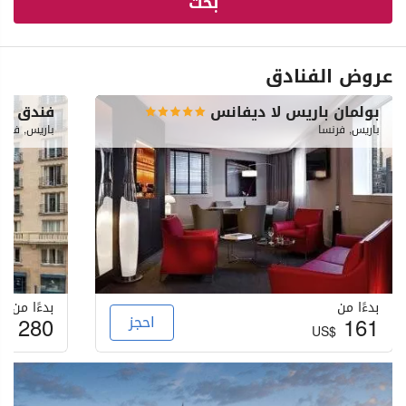
بحث
عروض الفنادق
بولمان باريس لا ديفانس
فندق بو
باريس, فرنسا
باريس, فرنس
بدءًا من
بدءًا من
161
احجز
280
S$
US$