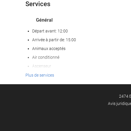
Services
Général
Départ avant: 12:00
Arrivée à partir de: 15:00
Animaux acceptés
Air conditionné
Ascenseur
Accès personnes à mobilité réduite
Plus de services
Chambres Non-fumeurs
Zone fumeurs
2474 E
Avis juridiqu
Services de réception
Bagagerie
Coffre fort