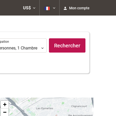
US$
Mon compte
ation
pation
Rechercher
ersonnes
,
1
Chambre
+
−