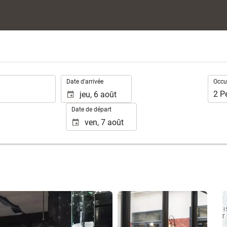
.
Occup
Date d'arrivée
Occu
2
P
Date de départ
Voir 10 photos