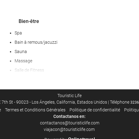
Bien-être
Spa
Bain à remous/jacuzzi
Sauna
Massage
Salle de Fitness
Touristic Life
 7th St - 90023 - Los Ángeles, California, Estados Unidos | Téléphone
3236
e
Termes et Conditions Générales
Politique de confidentialité
Politiq
Nourriture et boissons
Contactanos en:
contactanos@touristiclife.com
Menus enfants
viajacon@touristiclife.com
Menus pour régimes spéciaux (sur demande)