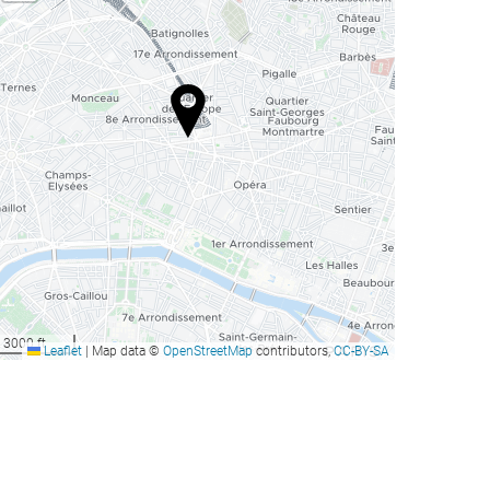
3000 ft
Leaflet
|
Map data ©
OpenStreetMap
contributors,
CC-BY-SA