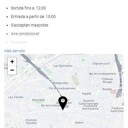
Sortida fins a: 12:00
Entrada a partir de: 15:00
S'accepten mascotes
Aire condicionat
Ascensor
Accés persones amb mobilitat reduïda
Més serveis
Habitacions No Fumadors
+
Zona de fumadors
−
Benestar
Spa
Banyera d'hidromassatge / Jacuzzi
Sauna
Massatge
Gimnàs