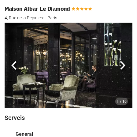
Maison Albar Le Diamond
4, Rue de la Pepiniere - París
Anterior
Segü
1
/ 10
Serveis
General