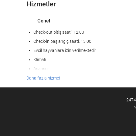
Hizmetler
Genel
Check-out bitiş saati: 12:00
Check-in başlangıç saati: 15:00
Evcil hayvanlara izin verilmektedir
Klimalı
Asansör
Hareket ve erişim kısıtlılığı bulunan kişiler
Daha fazla hizmet
Sigar İçilmeyen Oda
Sigara içme alanı
2474 
Y
KarÅÄ±lama hizmetleri
Bagaj muhafazası
Kasa