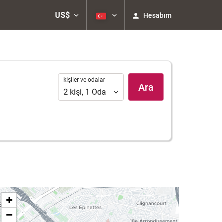
US$
Hesabım
kişiler
kişiler ve odalar
Ara
ve
2
kişi
,
1
Oda
odalar
+
−