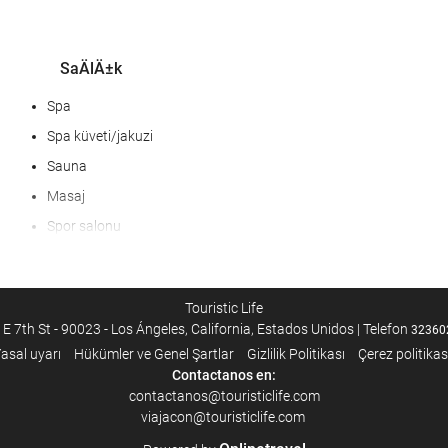
SaÄlÄ±k
Spa
Spa küveti/jakuzi
Sauna
Masaj
Spor salonu
Touristic Life
E 7th St - 90023 - Los Ángeles, California, Estados Unidos | Telefon
32360
asal uyarı
Hükümler ve Genel Şartlar
Gizlilik Politikası
Çerez politikas
Yiyecek ve içecek
Contactanos en:
contactanos@touristiclife.com
Çocuklar için menüler
viajacon@touristiclife.com
Özel diyet menüleri (isteğe tabi)