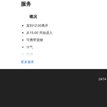
服务
概况
直到12:00离开
从15:00 开始进入
可携带宠物
冷气
电梯
残疾人专用入口
更多服务
不吸烟房
吸烟区
2474 
接待服务
行李寄存
安全