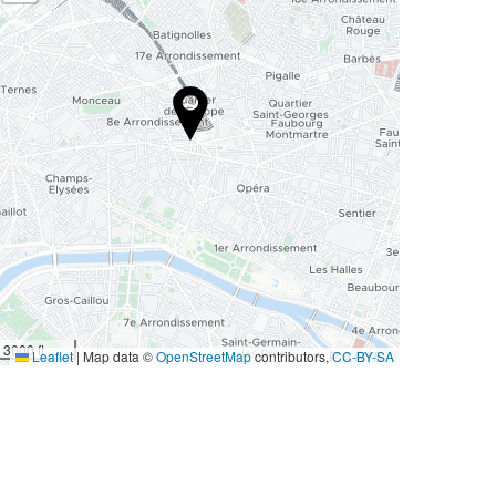
3000 ft
Leaflet
|
Map data ©
OpenStreetMap
contributors,
CC-BY-SA