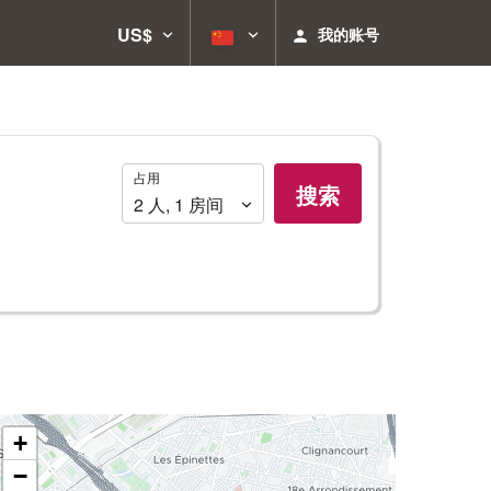
US$
我的账号
占
占用
搜索
用
2
人
,
1
房间
+
−