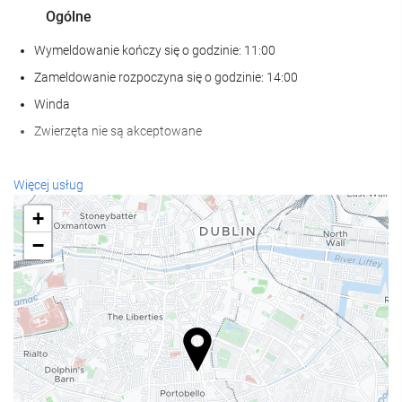
Ogólne
Wymeldowanie kończy się o godzinie: 11:00
Zameldowanie rozpoczyna się o godzinie: 14:00
Winda
Zwierzęta nie są akceptowane
Recepcja
Więcej usług
całodobowa recepcja
+
przechowalnia bagażu
−
Posiłki i napoje
Restauracja à la carte
Bar
internet