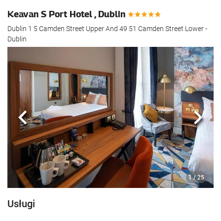
Keavan S Port Hotel , Dublin
Dublin 1 5 Camden Street Upper And 49 51 Camden Street Lower -
Dublin
Poprzedni
Nast
1
/ 25
Usługi