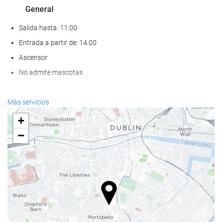
General
Salida hasta: 11:00
Entrada a partir de: 14:00
Ascensor
No admite mascotas
Servicios de recepción
Más servicios
Recepción 24 horas
+
Guardaequipaje
−
Comida y bebida
Restaurante a la carta
Bar
Acceso a Internet