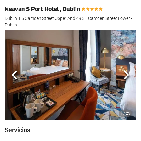
Keavan S Port Hotel , Dublin
Dublin 1 5 Camden Street Upper And 49 51 Camden Street Lower -
Dublín
Anterior
Sigui
1
/ 25
Servicios