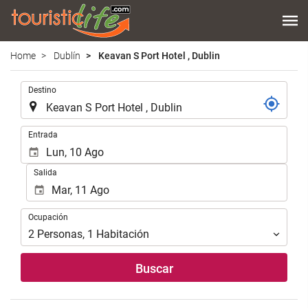
Home
Dublín
Keavan S Port Hotel , Dublin
Introduzca
Destino
el
lugar
de
Introduzca
Entrada
destino
las
en
fechas
Salida
el
de
que
inicio
realizar
y
Ocupación
la
Ocupación
fin
búsqueda
para
2
Personas
,
1
Habitación
de
realizar
su
la
Buscar
alojamiento..
búsqueda
de
su