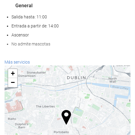
General
Salida hasta: 11:00
Entrada a partir de: 14:00
Ascensor
No admite mascotas
Servicios de recepción
Más servicios
Recepción 24 horas
+
Guardaequipaje
−
Comida y bebida
Restaurante a la carta
Bar
Acceso a Internet