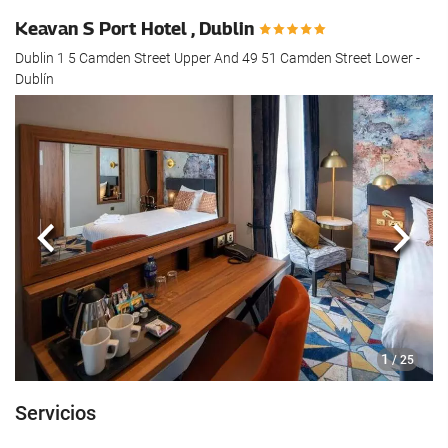
hotel.
Keavan S Port Hotel , Dublin
Dublin 1 5 Camden Street Upper And 49 51 Camden Street Lower -
Dublín
Anterior
Sigui
1
/ 25
Servicios