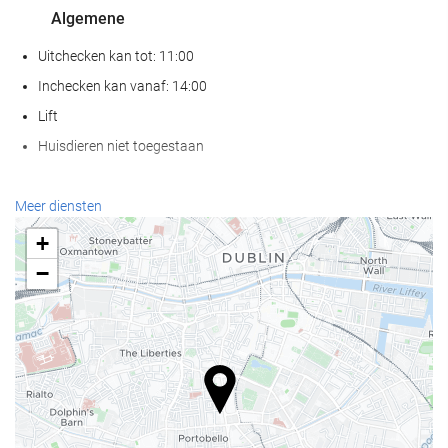
Algemene
Uitchecken kan tot: 11:00
Inchecken kan vanaf: 14:00
Lift
Huisdieren niet toegestaan
Receptiediensten
Meer diensten
24-uursreceptie
+
Bagageopslag
−
Eten en drinken
À-la-carterestaurant
Bar
Internet