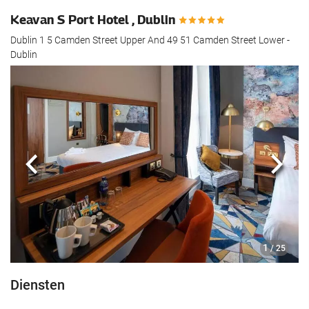
Keavan S Port Hotel , Dublin
Dublin 1 5 Camden Street Upper And 49 51 Camden Street Lower -
Dublin
Vorige
Volg
1
/ 25
Diensten