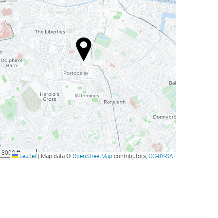
3000 ft
Leaflet
|
Map data ©
OpenStreetMap
contributors,
CC-BY-SA