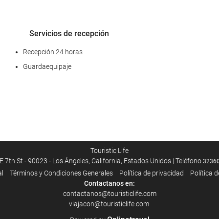
Servicios de recepción
Recepción 24 horas
Guardaequipaje
Acceso a Internet
Wifi gratis
Touristic Life
E 7th St - 90023 - Los Ángeles, California, Estados Unidos | Teléfono
3236
al
Términos y Condiciones Generales
Política de privacidad
Política 
Contactanos en:
contactanos@touristiclife.com
viajacon@touristiclife.com