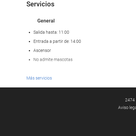
Servicios
General
Salida hasta: 11:00
Entrada a partir de: 14:00
Ascensor
No admite mascotas
Comida y bebida
Más servicios
Restaurante a la carta
Bar
2474 
Aviso leg