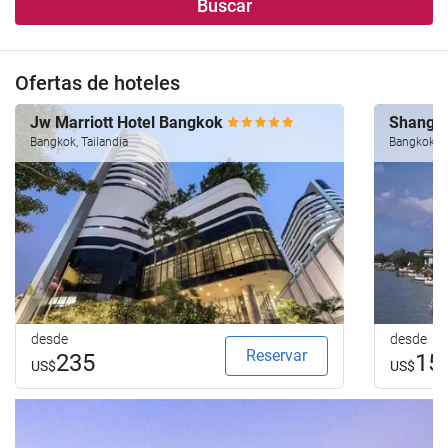
Buscar
Ofertas de hoteles
Jw Marriott Hotel Bangkok
Shangri
Bangkok, Tailandia
Bangkok, T
desde
desde
Reservar
235
15
US$
US$