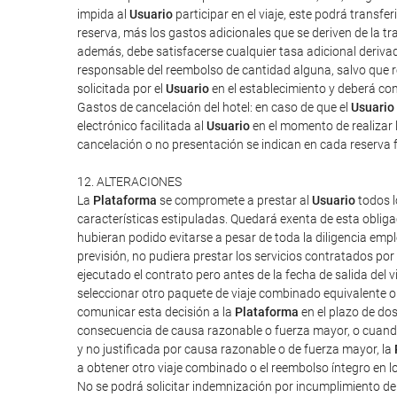
impida al
Usuario
participar en el viaje, este podrá transf
reserva, más los gastos adicionales que se deriven de la tra
además, debe satisfacerse cualquier tasa adicional derivad
responsable del reembolso de cantidad alguna, salvo que rec
solicitada por el
Usuario
en el establecimiento y deberá cont
Gastos de cancelación del hotel: en caso de que el
Usuario
electrónico facilitada al
Usuario
en el momento de realizar l
cancelación o no presentación se indican en cada reserva 
12. ALTERACIONES
La
Plataforma
se compromete a prestar al
Usuario
todos l
características estipuladas. Quedará exenta de esta obliga
hubieran podido evitarse a pesar de toda la diligencia em
previsión, no pudiera prestar los servicios contratados po
ejecutado el contrato pero antes de la fecha de salida del vi
seleccionar otro paquete de viaje combinado equivalente o 
comunicar esta decisión a la
Plataforma
en el plazo de do
consecuencia de causa razonable o fuerza mayor, o cuand
y no justificada por causa razonable o de fuerza mayor, la
a obtener otro viaje combinado o el reembolso íntegro en l
No se podrá solicitar indemnización por incumplimiento d