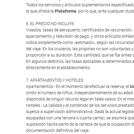
Todos los servicios y artículos suplementarios especifica
la que ofrece la
Plataforma
, por lo que, ante cualquier duda
6. EL PRECIO NO INCLUYE:
Visados, tasas de aeropuerto, certificados de vacunación, «
aparcamiento y televisión de pago, y otros artículos similar
indica simplemente como «estimado», según las circunstanci
del viaje. En los cruceros, las propinas no son voluntarias 
proporción a su duración. Esta cantidad, que se fija antes d
En algunos destinos, las tasas aplicables a determinados a
directamente en el establecimiento.
7. APARTAMENTOS Y HOTELES
Apartamentos.- En el momento de efectuar la reserva, el
Us
omitir el número de niños, independientemente de su edad.
dispondrá de ningún recurso legal en tales casos. En el mome
Hoteles.- La calidad y el contenido de los servicios presta
sujetos a supervisión administrativa. Dada la actual legisl
equipadas con una tercera o cuarta cama), se asumirá que
suposición tácita parte de la certeza de que la ocupación 
documentación definitiva del viaje.