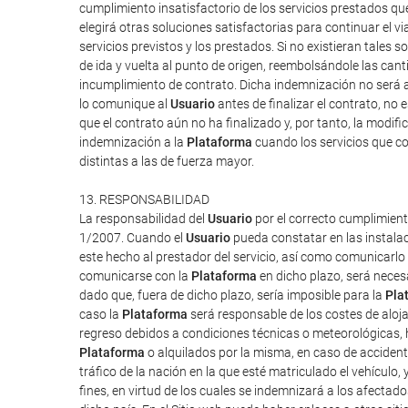
cumplimiento insatisfactorio de los servicios prestados q
elegirá otras soluciones satisfactorias para continuar el v
servicios previstos y los prestados. Si no existieran tales so
de ida y vuelta al punto de origen, reembolsándole las can
incumplimiento de contrato. Dicha indemnización no será a
lo comunique al
Usuario
antes de finalizar el contrato, no 
que el contrato aún no ha finalizado y, por tanto, la modi
indemnización a la
Plataforma
cuando los servicios que co
distintas a las de fuerza mayor.
13. RESPONSABILIDAD
La responsabilidad del
Usuario
por el correcto cumplimient
1/2007. Cuando el
Usuario
pueda constatar en las instalac
este hecho al prestador del servicio, así como comunicarlo
comunicarse con la
Plataforma
en dicho plazo, será neces
dado que, fuera de dicho plazo, sería imposible para la
Pla
caso la
Plataforma
será responsable de los costes de aloj
regreso debidos a condiciones técnicas o meteorológicas, h
Plataforma
o alquilados por la misma, en caso de accident
tráfico de la nación en la que esté matriculado el vehículo,
fines, en virtud de los cuales se indemnizará a los afectado