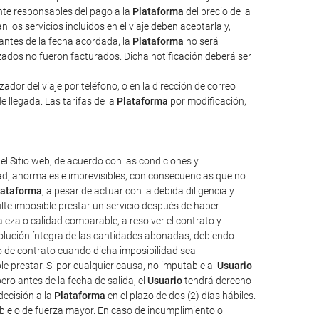
ente responsables del pago a la
Plataforma
del precio de la
 los servicios incluidos en el viaje deben aceptarla y,
 antes de la fecha acordada, la
Plataforma
no será
izados no fueron facturados. Dicha notificación deberá ser
dor del viaje por teléfono, o en la dirección de correo
e llegada. Las tarifas de la
Plataforma
por modificación,
el Sitio web, de acuerdo con las condiciones y
tad, anormales e imprevisibles, con consecuencias que no
lataforma
, a pesar de actuar con la debida diligencia y
ulte imposible prestar un servicio después de haber
aleza o calidad comparable, a resolver el contrato y
evolución íntegra de las cantidades abonadas, debiendo
o de contrato cuando dicha imposibilidad sea
e prestar. Si por cualquier causa, no imputable al
Usuario
ro antes de la fecha de salida, el
Usuario
tendrá derecho
decisión a la
Plataforma
en el plazo de dos (2) días hábiles.
ble o de fuerza mayor. En caso de incumplimiento o