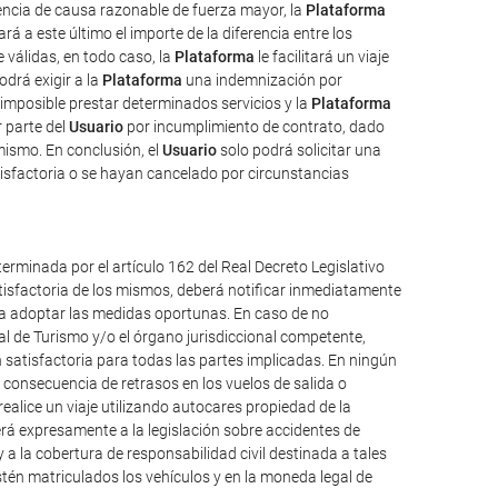
uencia de causa razonable de fuerza mayor, la
Plataforma
rá a este último el importe de la diferencia entre los
válidas, en todo caso, la
Plataforma
le facilitará un viaje
odrá exigir a la
Plataforma
una indemnización por
imposible prestar determinados servicios y la
Plataforma
 parte del
Usuario
por incumplimiento de contrato, dado
mismo. En conclusión, el
Usuario
solo podrá solicitar una
isfactoria o se hayan cancelado por circunstancias
erminada por el artículo 162 del Real Decreto Legislativo
atisfactoria de los mismos, deberá notificar inmediatamente
ueda adoptar las medidas oportunas. En caso de no
al de Turismo y/o el órgano jurisdiccional competente,
 satisfactoria para todas las partes implicadas. En ningún
consecuencia de retrasos en los vuelos de salida o
alice un viaje utilizando autocares propiedad de la
á expresamente a la legislación sobre accidentes de
y a la cobertura de responsabilidad civil destinada a tales
 estén matriculados los vehículos y en la moneda legal de