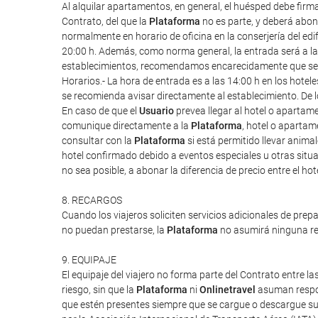
Al alquilar apartamentos, en general, el huésped debe firm
Contrato, del que la
Plataforma
no es parte, y deberá abona
normalmente en horario de oficina en la conserjería del edif
20:00 h. Además, como norma general, la entrada será a las 1
establecimientos, recomendamos encarecidamente que se re
Horarios.- La hora de entrada es a las 14:00 h en los hote
se recomienda avisar directamente al establecimiento. De l
En caso de que el
Usuario
prevea llegar al hotel o apartam
comunique directamente a la
Plataforma
, hotel o apartam
consultar con la
Plataforma
si está permitido llevar anim
hotel confirmado debido a eventos especiales u otras situac
no sea posible, a abonar la diferencia de precio entre el ho
8. RECARGOS
Cuando los viajeros soliciten servicios adicionales de prep
no puedan prestarse, la
Plataforma
no asumirá ninguna res
9. EQUIPAJE
El equipaje del viajero no forma parte del Contrato entre las
riesgo, sin que la
Plataforma
ni
Onlinetravel
asuman respon
que estén presentes siempre que se cargue o descargue su 