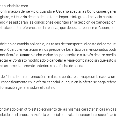
.touristiclife.com.
onfirmación del servicio, cuando el
Usuario
acepta las Condiciones gener
gistro, el
Usuario
deberá depositar el importe íntegro del servicio contra
do y se aplicarán las condiciones descritas en la Sección de Cancelación
contratados. La referencia de la reserva, que debe aparecer en el Cupón, co
del tipo de cambio aplicable, las tasas de transporte, el coste del combus
o. Cualquier variación en los precios de los artículos mencionados podrá 
 notificará al
Usuario
dicha variación, por escrito o a través de otro med
eptar el Contrato modificado o cancelar el viaje combinado sin que esto 
e días inmediatamente anteriores a la fecha de salida.
e última hora o promoción similar, se contrate un viaje combinado a un pr
n específicamente en la oferta especial, aunque en la oferta se haga refe
nformación general sobre el destino.
ontratado o en otro establecimiento de las mismas características en cas
incluido en el programa/oferta especial contratada, según las especificac