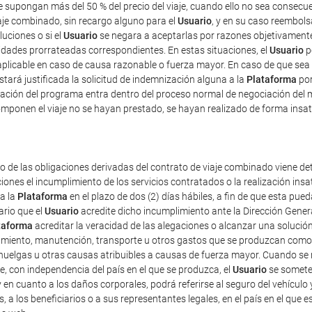
ue supongan más del 50 % del precio del viaje, cuando ello no sea consec
iaje combinado, sin recargo alguno para el
Usuario
, y en su caso reembolsa
luciones o si el
Usuario
se negara a aceptarlas por razones objetivamente 
tidades prorrateadas correspondientes. En estas situaciones, el
Usuario
p
plicable en caso de causa razonable o fuerza mayor. En caso de que sea 
estará justificada la solicitud de indemnización alguna a la
Plataforma
por
ficación del programa entra dentro del proceso normal de negociación del 
mponen el viaje no se hayan prestado, se hayan realizado de forma insat
o de las obligaciones derivadas del contrato de viaje combinado viene det
iones el incumplimiento de los servicios contratados o la realización ins
 a la
Plataforma
en el plazo de dos (2) días hábiles, a fin de que esta p
ario que el
Usuario
acredite dicho incumplimiento ante la Dirección Gener
taforma
acreditar la veracidad de las alegaciones o alcanzar una solución
amiento, manutención, transporte u otros gastos que se produzcan como 
uelgas u otras causas atribuibles a causas de fuerza mayor. Cuando se re
e, con independencia del país en el que se produzca, el
Usuario
se someter
 y en cuanto a los daños corporales, podrá referirse al seguro del vehículo 
s, a los beneficiarios o a sus representantes legales, en el país en el que