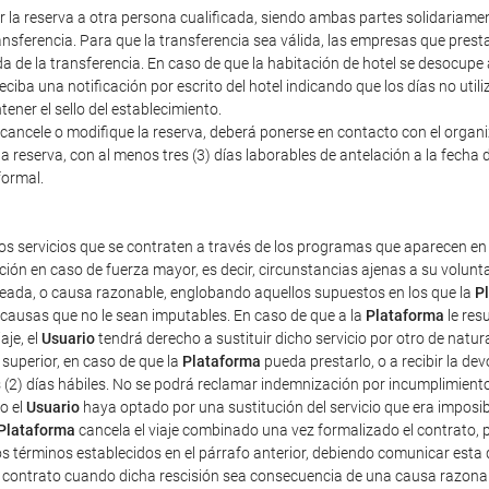
erir la reserva a otra persona cualificada, siendo ambas partes solidariam
nsferencia. Para que la transferencia sea válida, las empresas que prestan
a de la transferencia. En caso de que la habitación de hotel se desocupe
iba una notificación por escrito del hotel indicando que los días no util
ener el sello del establecimiento.
cancele o modifique la reserva, deberá ponerse en contacto con el organiza
a reserva, con al menos tres (3) días laborables de antelación a la fecha d
formal.
os servicios que se contraten a través de los programas que aparecen en 
ción en caso de fuerza mayor, es decir, circunstancias ajenas a su volun
pleada, o causa razonable, englobando aquellos supuestos en los que la
P
r causas que no le sean imputables. En caso de que a la
Plataforma
le res
aje, el
Usuario
tendrá derecho a sustituir dicho servicio por otro de natur
superior, en caso de que la
Plataforma
pueda prestarlo, o a recibir la d
s (2) días hábiles. No se podrá reclamar indemnización por incumplimient
o el
Usuario
haya optado por una sustitución del servicio que era imposibl
Plataforma
cancela el viaje combinado una vez formalizado el contrato, pe
os términos establecidos en el párrafo anterior, debiendo comunicar esta 
e contrato cuando dicha rescisión sea consecuencia de una causa razona