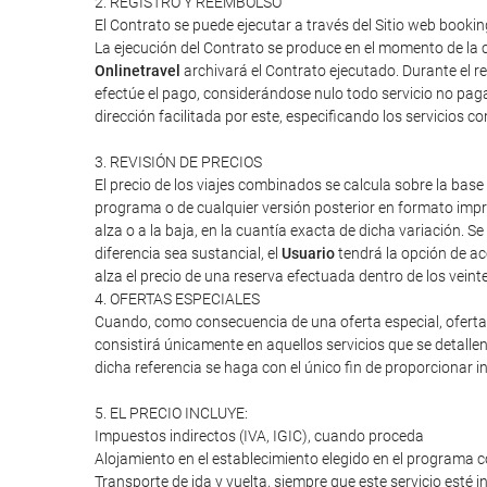
2. REGISTRO Y REEMBOLSO
El Contrato se puede ejecutar a través del Sitio web booking
La ejecución del Contrato se produce en el momento de la c
Onlinetravel
archivará el Contrato ejecutado. Durante el re
efectúe el pago, considerándose nulo todo servicio no paga
dirección facilitada por este, especificando los servicios 
3. REVISIÓN DE PRECIOS
El precio de los viajes combinados se calcula sobre la base 
programa o de cualquier versión posterior en formato impres
alza o a la baja, en la cuantía exacta de dicha variación. Se
diferencia sea sustancial, el
Usuario
tendrá la opción de ac
alza el precio de una reserva efectuada dentro de los veint
4. OFERTAS ESPECIALES
Cuando, como consecuencia de una oferta especial, oferta d
consistirá únicamente en aquellos servicios que se detalle
dicha referencia se haga con el único fin de proporcionar i
5. EL PRECIO INCLUYE:
Impuestos indirectos (IVA, IGIC), cuando proceda
Alojamiento en el establecimiento elegido en el programa c
Transporte de ida y vuelta, siempre que este servicio esté 