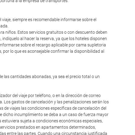
oportuna a la empresa de transportes.
el viaje, siempre es recomendable informarse sobre el
lada.
para niños. Estos servicios gratuitos o con descuento deben
ndíquelo al hacer la reserva, ya que los hoteles disponen
informarse sobre el recargo aplicable por cama supletoria
 por lo que es aconsejable confirmar la disponibilidad al
de las cantidades abonadas, ya sea el precio total o un
dor del viaje por teléfono, o en la dirección de correo
da. Los gastos de cancelación y las penalizaciones serán los
 de viajes las condiciones específicas de cancelación del
que dicho incumplimiento se deba a un caso de fuerza mayor
os estuviera sujeta a condiciones económicas especiales,
, servicios prestados en apartamentos determinados,
das entre las partes. Cuando una circunstancia justificada