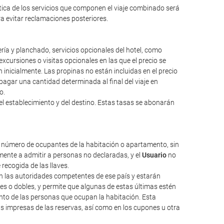
ntica de los servicios que componen el viaje combinado será
ara evitar reclamaciones posteriores.
ería y planchado, servicios opcionales del hotel, como
excursiones o visitas opcionales en las que el precio se
inicialmente. Las propinas no están incluidas en el precio
a pagar una cantidad determinada al final del viaje en
o.
el establecimiento y del destino. Estas tasas se abonarán
l número de ocupantes de la habitación o apartamento, sin
ente a admitir a personas no declaradas, y el
Usuario
no
 recogida de las llaves.
nen las autoridades competentes de ese país y estarán
les o dobles, y permite que algunas de estas últimas estén
nto de las personas que ocupan la habitación. Esta
as impresas de las reservas, así como en los cupones u otra