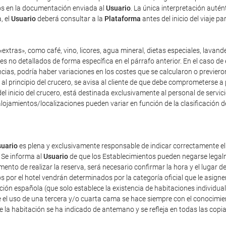
dos en la documentación enviada al
Usuario
. La única interpretación auté
, el
Usuario
deberá consultar a la
Plataforma
antes del inicio del viaje p
extras», como café, vino, licores, agua mineral, dietas especiales, lavand
es no detallados de forma específica en el párrafo anterior. En el caso de 
as, podría haber variaciones en los costes que se calcularon o previeron 
y, al principio del crucero, se avisa al cliente de que debe comprometerse 
el inicio del crucero, está destinada exclusivamente al personal de servici
lojamientos/localizaciones pueden variar en función de la clasificación d
uario
es plena y exclusivamente responsable de indicar correctamente e
 Se informa al
Usuario
de que los Establecimientos pueden negarse legalm
nto de realizar la reserva, será necesario confirmar la hora y el lugar de
dos por el hotel vendrán determinados por la categoría oficial que le asig
ación española (que solo establece la existencia de habitaciones individua
 el uso de una tercera y/o cuarta cama se hace siempre con el conocimie
de la habitación se ha indicado de antemano y se refleja en todas las copi