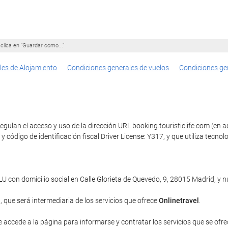
clica en "Guardar como..."
les de Alojamiento
Condiciones generales de vuelos
Condiciones ge
gulan el acceso y uso de la dirección URL booking.touristiclife.com (en ad
St y código de identificación fiscal Driver License: Y317, y que utiliza 
con domicilio social en Calle Glorieta de Quevedo, 9, 28015 Madrid, y
a
, que será intermediaria de los servicios que ofrece
Onlinetravel
.
e accede a la página para informarse y contratar los servicios que se ofrec