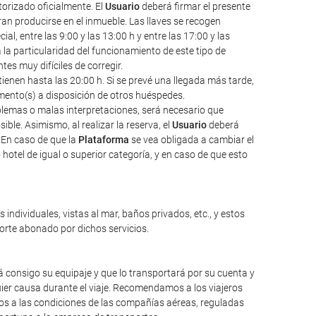
torizado oficialmente. El
Usuario
deberá firmar el presente
an producirse en el inmueble. Las llaves se recogen
l, entre las 9:00 y las 13:00 h y entre las 17:00 y las
a la particularidad del funcionamiento de este tipo de
s muy difíciles de corregir.
ienen hasta las 20:00 h. Si se prevé una llegada más tarde,
amento(s) a disposición de otros huéspedes.
oblemas o malas interpretaciones, será necesario que
ble. Asimismo, al realizar la reserva, el
Usuario
deberá
 En caso de que la
Plataforma
se vea obligada a cambiar el
hotel de igual o superior categoría, y en caso de que esto
individuales, vistas al mar, baños privados, etc., y estos
porte abonado por dichos servicios.
 consigo su equipaje y que lo transportará por su cuenta y
ier causa durante el viaje. Recomendamos a los viajeros
mos a las condiciones de las compañías aéreas, reguladas