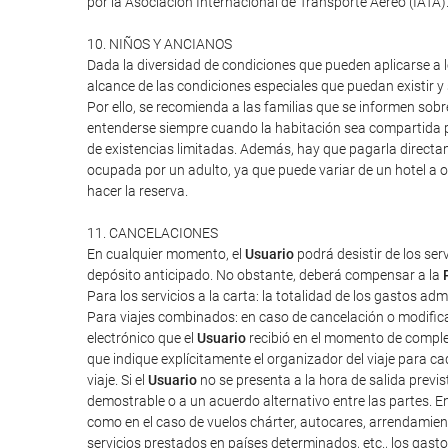
por la Asociación Internacional de Transporte Aéreo (IATA
10. NIÑOS Y ANCIANOS
Dada la diversidad de condiciones que pueden aplicarse a lo
alcance de las condiciones especiales que puedan existir 
Por ello, se recomienda a las familias que se informen sob
entenderse siempre cuando la habitación sea compartida po
de existencias limitadas. Además, hay que pagarla directa
ocupada por un adulto, ya que puede variar de un hotel a o
hacer la reserva.
11. CANCELACIONES
En cualquier momento, el
Usuario
podrá desistir de los ser
depósito anticipado. No obstante, deberá compensar a la
Para los servicios a la carta: la totalidad de los gastos ad
Para viajes combinados: en caso de cancelación o modifica
electrónico que el
Usuario
recibió en el momento de completa
que indique explícitamente el organizador del viaje para cad
viaje. Si el
Usuario
no se presenta a la hora de salida previ
demostrable o a un acuerdo alternativo entre las partes. E
como en el caso de vuelos chárter, autocares, arrendamien
servicios prestados en países determinados, etc., los gas