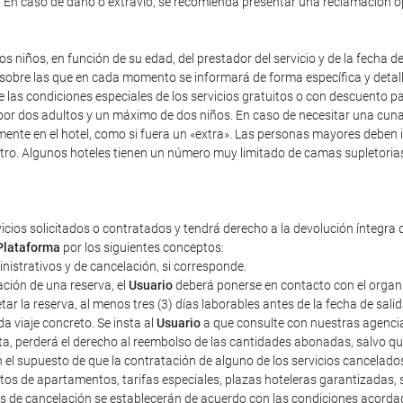
). En caso de daño o extravío, se recomienda presentar una reclamación 
s niños, en función de su edad, del prestador del servicio y de la fecha d
y sobre las que en cada momento se informará de forma específica y detal
re las condiciones especiales de los servicios gratuitos o con descuento 
r dos adultos y un máximo de dos niños. En caso de necesitar una cuna, i
mente en el hotel, como si fuera un «extra». Las personas mayores deben 
tro. Algunos hoteles tienen un número muy limitado de camas supletorias,
vicios solicitados o contratados y tendrá derecho a la devolución íntegra 
Plataforma
por los siguientes conceptos:
ministrativos y de cancelación, si corresponde.
ción de una reserva, el
Usuario
deberá ponerse en contacto con el organiza
r la reserva, al menos tres (3) días laborables antes de la fecha de sali
a viaje concreto. Se insta al
Usuario
a que consulte con nuestras agencias
sta, perderá el derecho al reembolso de las cantidades abonadas, salvo 
n el supuesto de que la contratación de alguno de los servicios cancelad
tos de apartamentos, tarifas especiales, plazas hoteleras garantizadas
tos de cancelación se establecerán de acuerdo con las condiciones acorda