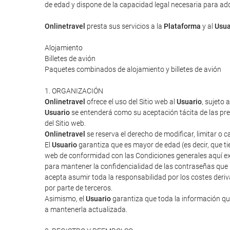
de edad y dispone de la capacidad legal necesaria para adqui
Onlinetravel
presta sus servicios a la
Plataforma
y al
Usua
Alojamiento
Billetes de avión
Paquetes combinados de alojamiento y billetes de avión
1. ORGANIZACIÓN
Onlinetravel
ofrece el uso del Sitio web al
Usuario
, sujeto 
Usuario
se entenderá como su aceptación tácita de las pres
del Sitio web.
Onlinetravel
se reserva el derecho de modificar, limitar o 
El
Usuario
garantiza que es mayor de edad (es decir, que tie
web de conformidad con las Condiciones generales aquí ex
para mantener la confidencialidad de las contraseñas que
acepta asumir toda la responsabilidad por los costes deriv
por parte de terceros.
Asimismo, el
Usuario
garantiza que toda la información que
a mantenerla actualizada.