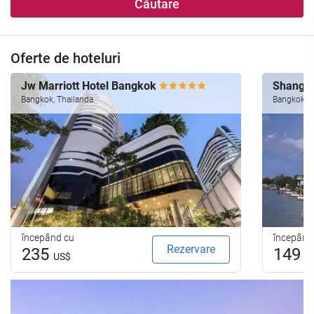
Căutare
Oferte de hoteluri
Jw Marriott Hotel Bangkok
Shangri
Bangkok, Thailanda
Bangkok, T
începând cu
începând
Rezervare
235
149
US$
U