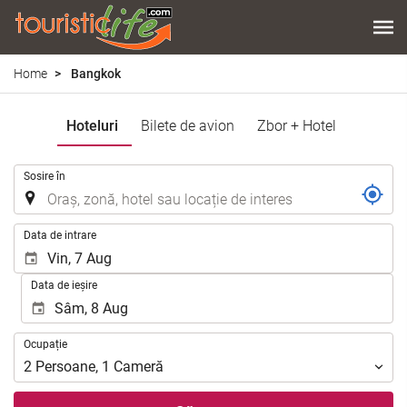
Home
Bangkok
Hoteluri
Bilete de avion
Zbor + Hotel
.
Sosire în
.
Data de intrare
Data de ieșire
Ocupație
Ocupație
2
Persoane
,
1
Cameră