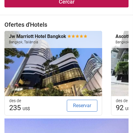
Cercar
Ofertes d'Hotels
Jw Marriott Hotel Bangkok
Ascott 
Bangkok, Tailàndia
Bangkok, T
des de
des de
Reservar
235
92
US$
US$