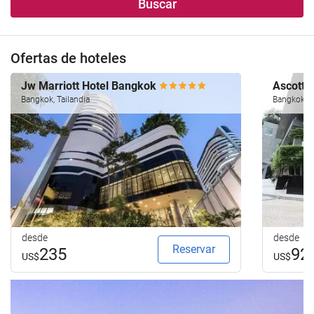
Buscar
Ofertas de hoteles
Jw Marriott Hotel Bangkok
Ascott 
Bangkok, Tailandia
Bangkok, T
desde
desde
Reservar
235
92
US$
US$