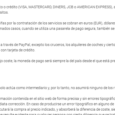
ébito o crédito (VISA, MASTERCARD, DINERS, JCB o AMERICAN EXPRESS), a 
sitos.
ifas por la contratación de los servicios se cobran en euros (EUR), dóla
nados casos, cuando se utiliza una pasarela de pago segura, también se of
 través de PayPal, excepto los cruceros, los alquileres de coches y cierto
 con tarjeta de crédito.
 coste, la moneda de pago será siempre la del país desde el que está prev
solo actúa como intermediario y, por lo tanto, no asumirá ninguno de los 
rmación contenida en el sitio web de forma precisa y sin errores tipográfi
diata corrección. En caso de producirse un error tipográfico en alguno de
cutará la compra al precio indicado, y absorberá la diferencia de coste,
 resulte evidente para cualquier persona con cierta diligencia que se trat