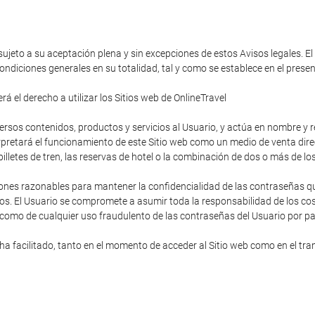
 sujeto a su aceptación plena y sin excepciones de estos Avisos legales. El
ondiciones generales en su totalidad, tal y como se establece en el pres
á el derecho a utilizar los Sitios web de OnlineTravel
diversos contenidos, productos y servicios al Usuario, y actúa en nombre y
rpretará el funcionamiento de este Sitio web como un medio de venta direc
s billetes de tren, las reservas de hotel o la combinación de dos o más de lo
ones razonables para mantener la confidencialidad de las contraseñas que
os. El Usuario se compromete a asumir toda la responsabilidad de los cost
 como de cualquier uso fraudulento de las contraseñas del Usuario por pa
 facilitado, tanto en el momento de acceder al Sitio web como en el trans