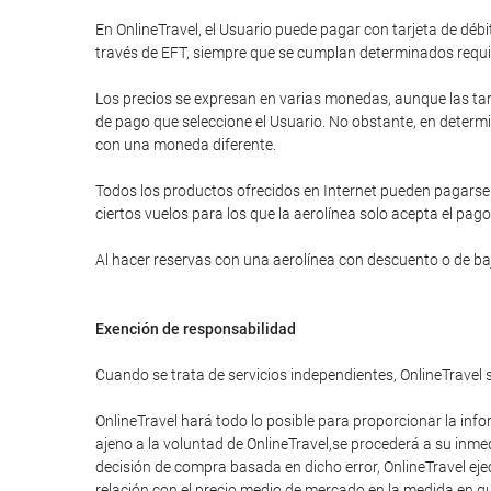
En OnlineTravel, el Usuario puede pagar con tarjeta de d
través de EFT, siempre que se cumplan determinados requi
Los precios se expresan en varias monedas, aunque las tar
de pago que seleccione el Usuario. No obstante, en determi
con una moneda diferente.
Todos los productos ofrecidos en Internet pueden pagarse a
ciertos vuelos para los que la aerolínea solo acepta el pago
Al hacer reservas con una aerolínea con descuento o de bajo
Exención de responsabilidad
Cuando se trata de servicios independientes, OnlineTravel 
OnlineTravel hará todo lo posible para proporcionar la info
ajeno a la voluntad de OnlineTravel,se procederá a su inme
decisión de compra basada en dicho error, OnlineTravel eje
relación con el precio medio de mercado en la medida en que