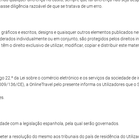
sse diligência razoável de que se tratava de um erro.
ráficos e escritos, designs e quaisquer outros elementos publicados nest
derados individualmente ou em conjunto, são protegidos pelos direitos int
m o direito exclusivo de utilizar, modificar, copiar e distribuir este mat
22.º da Lei sobre o comércio eletrónico e os serviços da sociedade de in
09/136/CE), a OnlineTravel pelo presente informa os Utilizadores que o Si
es.
dade com a legislação espanhola, pela qual serão governados.
ter a resolução do mesmo aos tribunais do país de residência do Utilizad