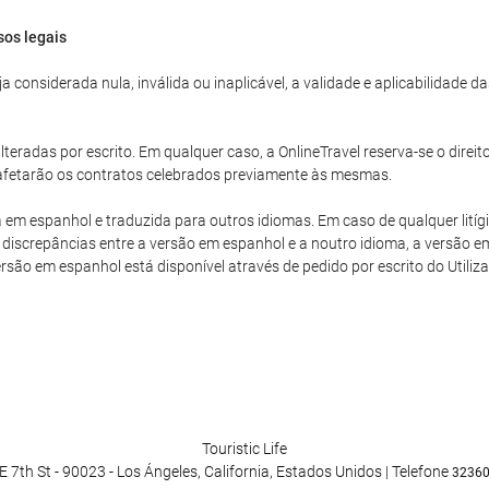
sos legais
 considerada nula, inválida ou inaplicável, a validade e aplicabilidade 
teradas por escrito. Em qualquer caso, a OnlineTravel reserva-se o direit
o afetarão os contratos celebrados previamente às mesmas.
a em espanhol e traduzida para outros idiomas. Em caso de qualquer litíg
discrepâncias entre a versão em espanhol e a noutro idioma, a versão em
versão em espanhol está disponível através de pedido por escrito do Utiliza
Touristic Life
E 7th St - 90023 - Los Ángeles, California, Estados Unidos | Telefone
3236