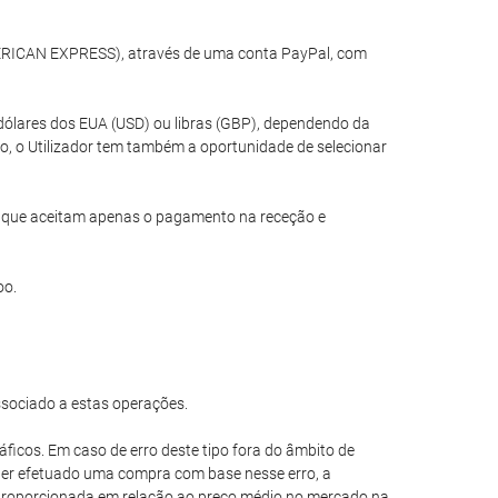
MERICAN EXPRESS), através de uma conta PayPal, com
dólares dos EUA (USD) ou libras (GBP), dependendo da
o, o Utilizador tem também a oportunidade de selecionar
is que aceitam apenas o pagamento na receção e
oo.
ssociado a estas operações.
áficos. Em caso de erro deste tipo fora do âmbito de
e ter efetuado uma compra com base nesse erro, a
esproporcionada em relação ao preço médio no mercado na