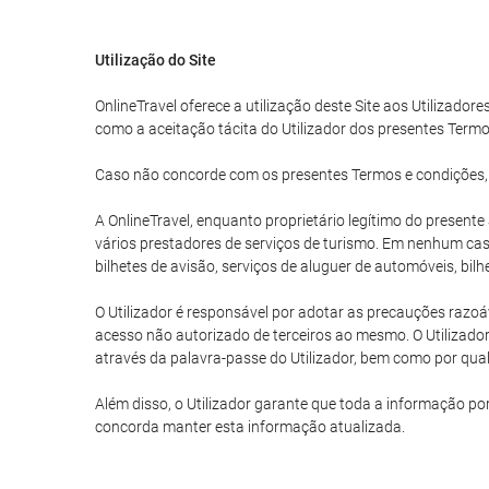
Utilização do Site
OnlineTravel oferece a utilização deste Site aos Utilizadore
como a aceitação tácita do Utilizador dos presentes Termo
Caso não concorde com os presentes Termos e condições, o U
A OnlineTravel, enquanto proprietário legítimo do present
vários prestadores de serviços de turismo. Em nenhum caso
bilhetes de avisão, serviços de aluguer de automóveis, bil
O Utilizador é responsável por adotar as precauções razoáv
acesso não autorizado de terceiros ao mesmo. O Utilizador
através da palavra-passe do Utilizador, bem como por qualq
Além disso, o Utilizador garante que toda a informação po
concorda manter esta informação atualizada.