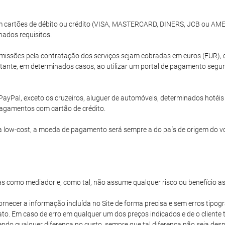
com cartões de débito ou crédito (VISA, MASTERCARD, DINERS, JCB ou A
nados requisitos.
issões pela contratação dos serviços sejam cobradas em euros (EUR), 
ante, em determinados casos, ao utilizar um portal de pagamento segur
PayPal, exceto os cruzeiros, aluguer de automóveis, determinados hoté
agamentos com cartão de crédito.
 low-cost, a moeda de pagamento será sempre a do país de origem do v
s como mediador e, como tal, não assume qualquer risco ou benefício a
ornecer a informação incluída no Site de forma precisa e sem erros tipogr
iato. Em caso de erro em qualquer um dos preços indicados e de o client
vendo qualquer diferença no custo, sempre que tal diferença não seja d