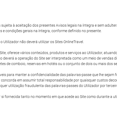
s sujeita à aceitação dos presentes Avisos legais na íntegra e sem adulter
s e condições gerais na íntegra, conforme definido no presente.
tilizador não deverá utilizar os Sites OnlineTravel.
e Site, oferece vários conteúdos, produtos e serviços ao Utilizador, atu
 deverá a operação do Site ser interpretada como um meio de vendas dire
hetes de comboio, reservas em hotéis ou o conjunto de dois ou mais dos ser
eis para manter a confidencialidade das palavras-passe que lhe sejam for
 concorda em assumir total responsabilidade por quaisquer custos decorr
uer utilização fraudulenta das palavras-passes do Utilizador por terceir
r si fornecida tanto no momento em que acede ao Site como durante a ut