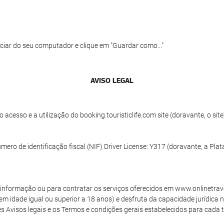
ciar do seu computador e clique em "Guardar como..."
AVISO LEGAL
acesso e a utilização do booking.touristiclife.com site (doravante, o si
mero de identificação fiscal (NIF) Driver License: Y317 (doravante, a Pla
de informação ou para contratar os serviços oferecidos em www.onlinetrav
tem idade igual ou superior a 18 anos) e desfruta da capacidade jurídica 
 Avisos legais e os Termos e condições gerais estabelecidos para cada tip