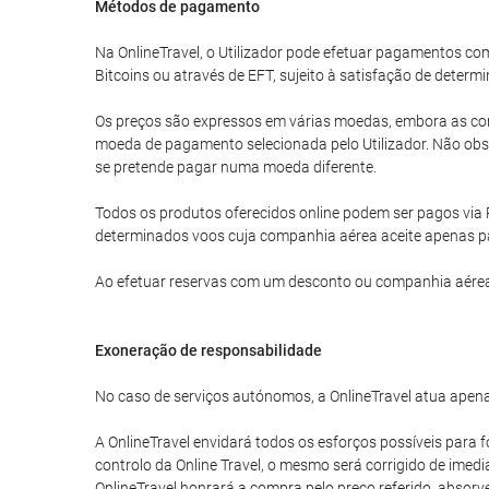
Métodos de pagamento
Na OnlineTravel, o Utilizador pode efetuar pagamentos 
Bitcoins ou através de EFT, sujeito à satisfação de determi
Os preços são expressos em várias moedas, embora as com
moeda de pagamento selecionada pelo Utilizador. Não obst
se pretende pagar numa moeda diferente.
Todos os produtos oferecidos online podem ser pagos via 
determinados voos cuja companhia aérea aceite apenas p
Ao efetuar reservas com um desconto ou companhia aérea
Exoneração de responsabilidade
No caso de serviços autónomos, a OnlineTravel atua apena
A OnlineTravel envidará todos os esforços possíveis para f
controlo da Online Travel, o mesmo será corrigido de imed
OnlineTravel honrará a compra pelo preço referido, absor