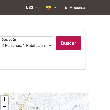
US$
Mi cuenta
Ocupación
Ocupación
Buscar
2
Personas
,
1
Habitación
+
−