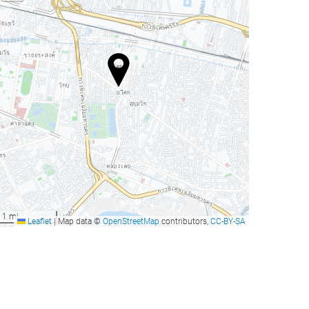
1 mi
Leaflet
|
Map data ©
OpenStreetMap
contributors,
CC-BY-SA