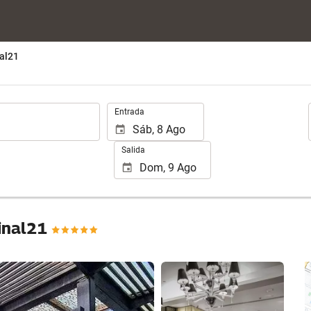
al21
.
Entrada
Salida
minal21
Ver 25 fotos