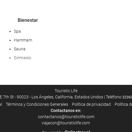
Bienestar
Spa
Hammam
Sauna
Gimnasio
Servicios de recepción
Recepción 24 horas
Touristic Life
Guardaequipaje
E 7th St - 90023 - Los Ángeles, California, Estados Unidos | Teléfono
3236
al
Términos y Condiciones Generales
Política de privacidad
Política 
Actividades
Contactanos en:
contactanos@touristiclife.com
Pista de tenis
viajacon@touristiclife.com