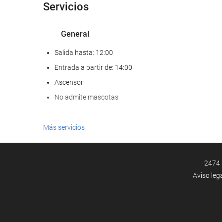
Servicios
General
Salida hasta: 12:00
Entrada a partir de: 14:00
Ascensor
No admite mascotas
Piscina
Más servicios
Piscina
Piscina infantil
2474 
Aviso leg
Comida y bebida
Restaurante a la carta
Bar