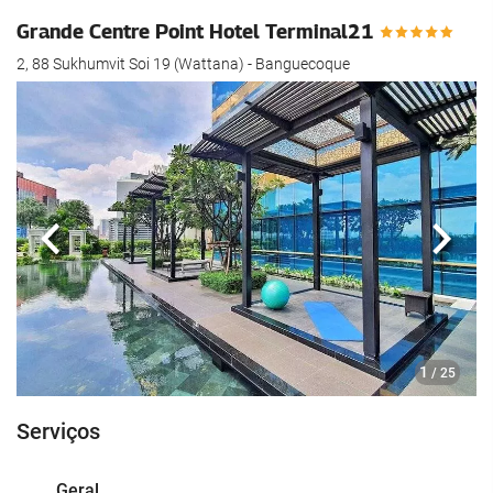
Grande Centre Point Hotel Terminal21
2, 88 Sukhumvit Soi 19 (Wattana) - Banguecoque
Anterior
Segui
1
/ 25
Serviços
Geral