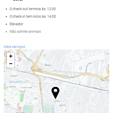
O check-out termina às: 12:00
O check-in tem início às: 14:00
Elevador
Não admite animais
Bem-estar
Mais serviços
Spa
+
Banho turco / Sauna a vapor
−
Sauna
Academia
Piscina
Piscina
Piscina infantil