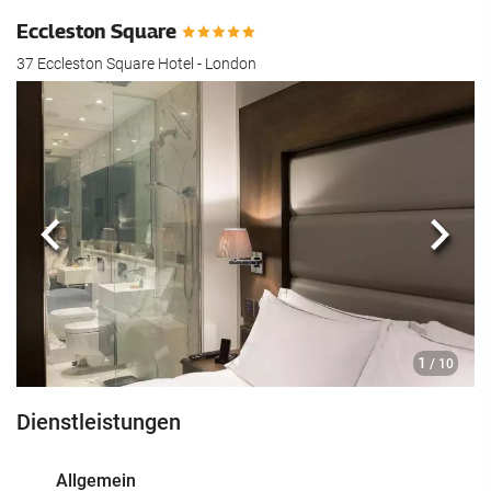
Eccleston Square
37 Eccleston Square Hotel - London
Zurück
Näch
1
/ 10
Dienstleistungen
Allgemein