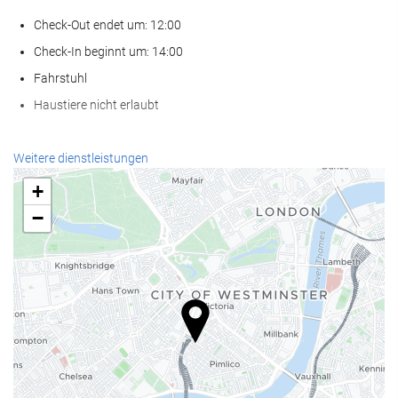
Check-Out endet um: 12:00
Check-In beginnt um: 14:00
Fahrstuhl
Haustiere nicht erlaubt
Empfangsdienste
Weitere dienstleistungen
24-Stunden-Rezeption
+
Gepäckaufbewahrung
−
Nahrungsmittel und Getränke
Bar
Internet
Kostenloses Wi-Fi