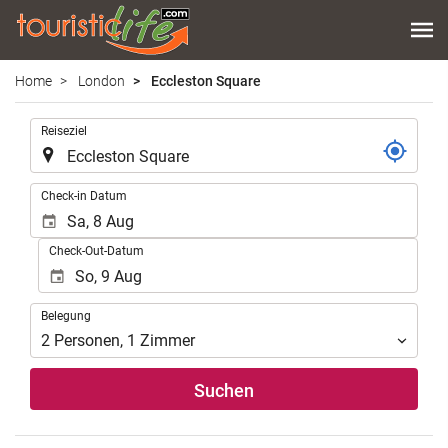
Home
London
Eccleston Square
.
Reiseziel
.
Check-in Datum
Check-Out-Datum
Belegung
Belegung
2
Personen
,
1
Zimmer
Suchen