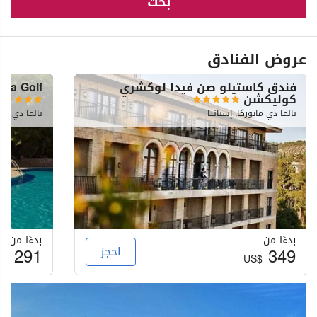
بحث
عروض الفنادق
فندق كاستيلو صن فيدا لوكشري
lla Golf
كوليكشن
بالما دي مايوركا, إسبانيا
بالما دي ماي
بدءًا من
بدءًا من
349
احجز
291
S$
US$